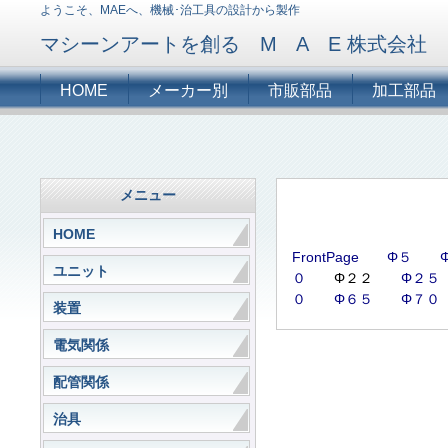
ようこそ、MAEへ、機械･治工具の設計から製作
マシーンアートを創る M A E 株式会社
HOME
メーカー別
市販部品
加工部品
メニュー
HOME
FrontPage
Φ５
ユニット
０
Φ２２
Φ２５
０
Φ６５
Φ７０
装置
電気関係
配管関係
治具