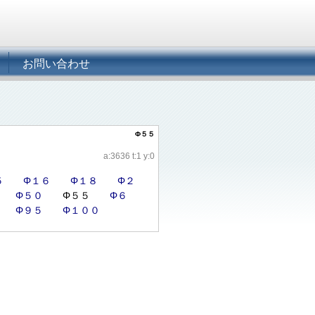
お問い合わせ
Φ５５
a:3636 t:1 y:0
５
Φ１６
Φ１８
Φ２
Φ５０
Φ５５
Φ６
Φ９５
Φ１００