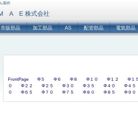
から製作
M A E 株式会社
市販部品
加工部品
AS
配管部品
電気部品
FrontPage
Φ５
Φ６
Φ８
Φ１０
Φ１２
Φ１
０
Φ２２
Φ２５
Φ３０
Φ３５
Φ４０
Φ４５
０
Φ６５
Φ７０
Φ７５
Φ８０
Φ８５
Φ９０