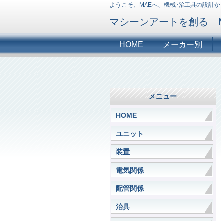
ようこそ、MAEへ、機械･治工具の設計
マシーンアートを創る 
HOME
メーカー別
メニュー
HOME
ユニット
装置
電気関係
配管関係
治具