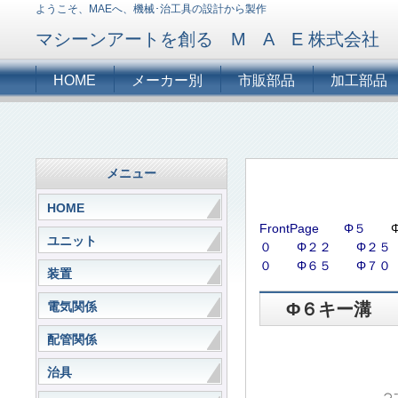
ようこそ、MAEへ、機械･治工具の設計から製作
マシーンアートを創る M A E 株式会社
HOME
メーカー別
市販部品
加工部品
メニュー
HOME
FrontPage
Φ５
ユニット
０
Φ２２
Φ２５
０
Φ６５
Φ７０
装置
電気関係
Φ６キー溝
配管関係
治具