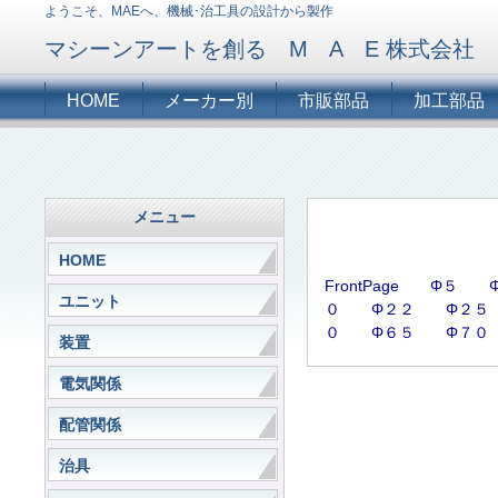
ようこそ、MAEへ、機械･治工具の設計から製作
マシーンアートを創る M A E 株式会社
HOME
メーカー別
市販部品
加工部品
メニュー
HOME
FrontPage
Φ５
ユニット
０
Φ２２
Φ２５
０
Φ６５
Φ７０
装置
電気関係
配管関係
治具