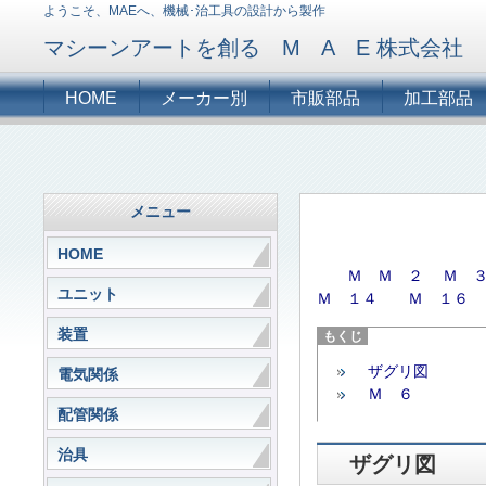
ようこそ、MAEへ、機械･治工具の設計から製作
マシーンアートを創る M A E 株式会社
HOME
メーカー別
市販部品
加工部品
メニュー
HOME
Ｍ
Ｍ ２
Ｍ 
ユニット
Ｍ １４
Ｍ １６
装置
ザグリ図
電気関係
Ｍ ６
配管関係
治具
ザグリ図