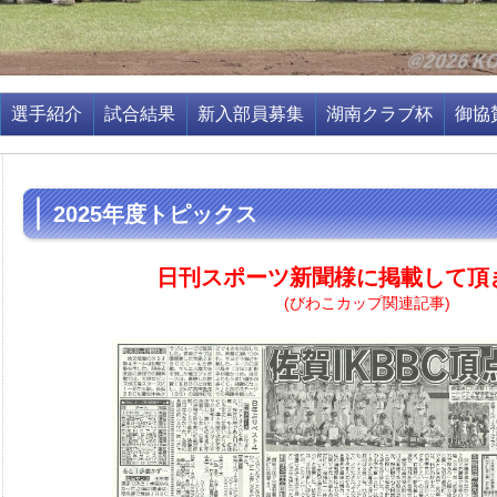
選手紹介
試合結果
新入部員募集
湖南クラブ杯
御協
2025年度トピックス
日刊スポーツ新聞様に掲載して頂
(びわこカップ関連記事)