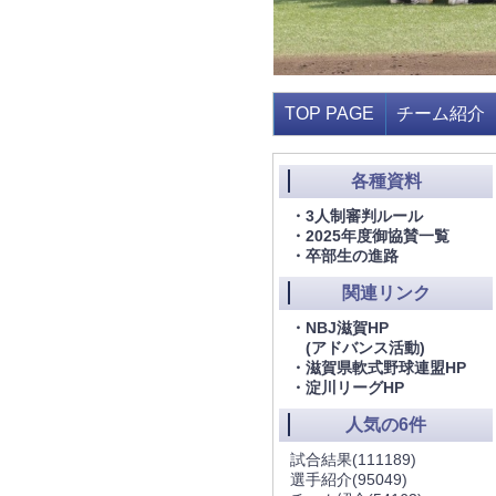
TOP PAGE
チーム紹介
各種資料
・3人制審判ルール
・2025年度御協賛一覧
・卒部生の進路
関連リンク
・NBJ滋賀HP
(アドバンス活動)
・滋賀県軟式野球連盟HP
・淀川リーグHP
人気の6件
試合結果
(111189)
選手紹介
(95049)